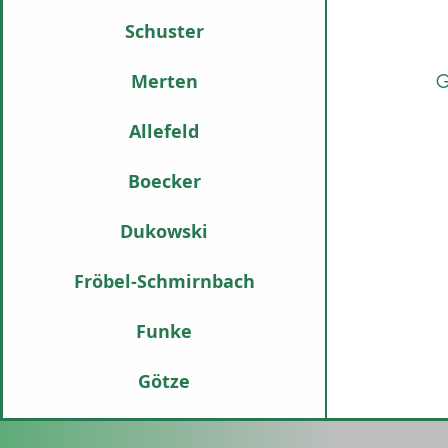
Schuster
Merten
G
Allefeld
Boecker
Dukowski
Fröbel-Schmirnbach
Funke
Götze
Hilsmann
A